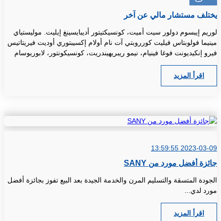
يختلف مستشار مالي عن آخر
لوريم إيبسوم دولور سيت أميت، كونسيكتيتور أديبايسينغ إيليت. موليستياي
مينيما فولوبتاس فيليت كورروبتي آت نام أولام إكسيبتوري أوديت فيريتاتيس
فيرو إنكيديونت فوغا فينيام، نيمو ريبريهيندريت، كونسيكونتور، لابوريوسام
لابوري ماغني أوندي.
اقرأ المزيد
2023-03-09 13:59:55
جائزة أفضل مورد من SANY
الجودة المتسقة والتسليم المرن والخدمة الجيدة بعد البيع تفوز بجائزة أفضل
مورد لدي...
اقرأ المزيد