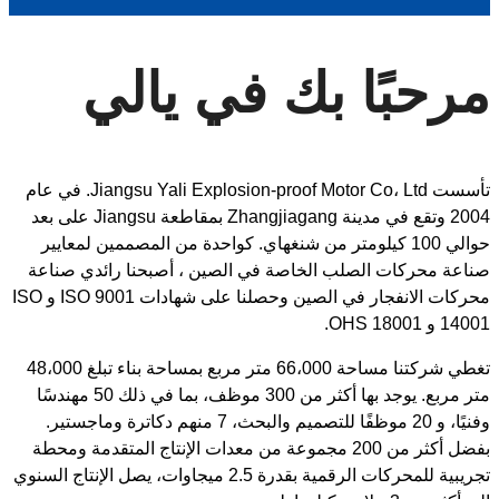
مرحبًا بك في يالي
تأسست Jiangsu Yali Explosion-proof Motor Co، Ltd. في عام
2004 وتقع في مدينة Zhangjiagang بمقاطعة Jiangsu على بعد
حوالي 100 كيلومتر من شنغهاي. كواحدة من المصممين لمعايير
صناعة محركات الصلب الخاصة في الصين ، أصبحنا رائدي صناعة
محركات الانفجار في الصين وحصلنا على شهادات ISO 9001 و ISO
14001 و OHS 18001.
تغطي شركتنا مساحة 66،000 متر مربع بمساحة بناء تبلغ 48،000
متر مربع. يوجد بها أكثر من 300 موظف، بما في ذلك 50 مهندسًا
وفنيًا، و 20 موظفًا للتصميم والبحث، 7 منهم دكاترة وماجستير.
بفضل أكثر من 200 مجموعة من معدات الإنتاج المتقدمة ومحطة
تجريبية للمحركات الرقمية بقدرة 2.5 ميجاوات، يصل الإنتاج السنوي