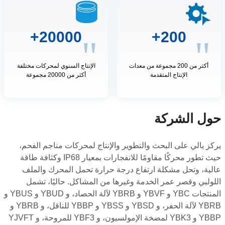
20000+
200+
"
"
أكثر من 200 مجموعة من معدات
الإنتاج السنوي لمحركات مختلفة
الإنتاج المتقدمة
أكثر من 20000 مجموعة
حول الشركة
يركز يالي على البحث والتطوير والإنتاج لمحركات مناجم الفحم،
حيث تطور محركًا مقاومًا للانفجارات بمعيار IP68 وكثافة طاقة
عالية، وتحل مشكلة ارتفاع درجة حرارة تحمل المحرك والملف
اللولبي وقصر عمر الخدمة وغيرها من المشاكل. حاليًا، تشمل
المنتجات YBC و YBVF و YBRB لآلة الحصاد، و YBUD و YBUS و
YBRB لآلة الحفر، و YBSD و YBSS و YBBP للناقل، و YBRB و
YBBP و YBK3 لمضخة الإمولسيون، و YBF3 للمروحة، و YJVFT