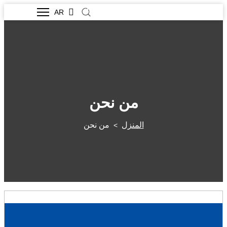
AR
من نحن
المنزل
من نحن
>